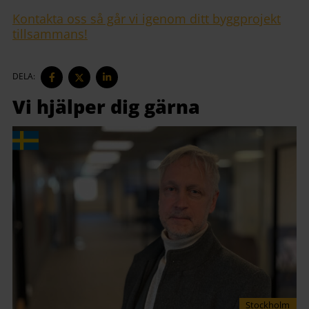
Kontakta oss så går vi igenom ditt byggprojekt
tillsammans!
DELA
DELA
DELA
DELA:
PÅ
PÅ
PÅ
FACEBOOK
TWITTER
LINKEDIN
Vi hjälper dig gärna
Stockholm