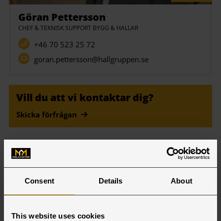
Göran Pettersson
CHEF & TEKNISK SUPPORT BYGG & HALLAR
+46 70 523 25 72
goran.pettersson@hallgruppen.se
Vill du att vi kontaktar dig?
Skicka förfrågan
Branscher
Consent
Details
About
This website uses cookies