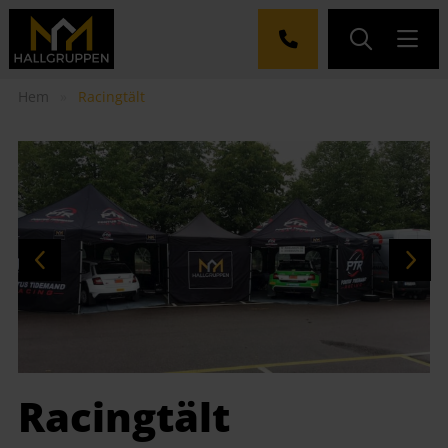
Hem
»
Racingtält
Racingtält