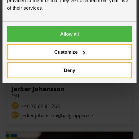
provided to them or that they’ve collected from your use
of their services.
Allow all
Customize
Deny
Falun
Jerker Johansson
SÄLJ
+46 70 62 81 763
jerker.johansson@hallgruppen.se