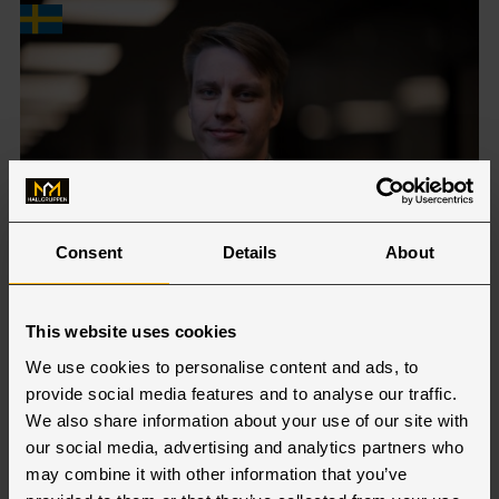
Consent
Details
About
Stockholm
Eric Johansson
This website uses cookies
SÄLJKOORDINATOR
We use cookies to personalise content and ads, to
+46 70 508 30 03
provide social media features and to analyse our traffic.
We also share information about your use of our site with
eric.johansson@hallgruppen.se
our social media, advertising and analytics partners who
may combine it with other information that you’ve