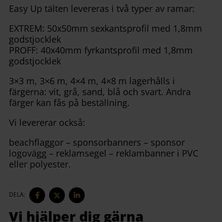
Easy Up tälten levereras i två typer av ramar:
EXTREM: 50x50mm sexkantsprofil med 1,8mm
godstjocklek
PROFF: 40x40mm fyrkantsprofil med 1,8mm
godstjocklek
3×3 m, 3×6 m, 4×4 m, 4×8 m lagerhålls i
färgerna: vit, grå, sand, blå och svart. Andra
färger kan fås på beställning.
Vi levererar också:
beachflaggor – sponsorbanners – sponsor
logovägg – reklamsegel – reklambanner i PVC
eller polyester.
DELA
DELA
DELA
DELA:
PÅ
PÅ
PÅ
FACEBOOK
TWITTER
LINKEDIN
Vi hjälper dig gärna