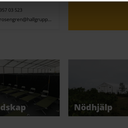
957 03 523
rosengren@hallgruppen.no
edskap
Nödhjälp