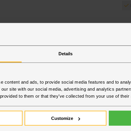
Vill du att vi
Details
kontaktar dig
Skicka förfrågan
e content and ads, to provide social media features and to analy
 our site with our social media, advertising and analytics partn
 provided to them or that they’ve collected from your use of their
Oslo
Rosengren
Customize
NAGER AID & RELIEF