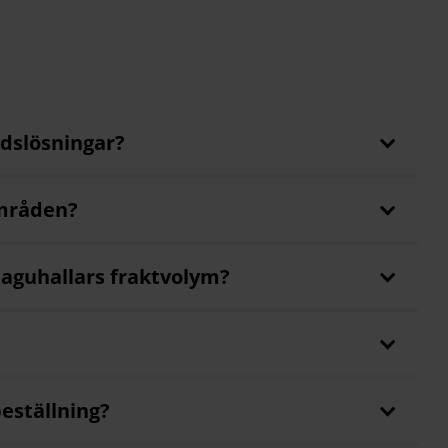
adslösningar?
områden?
haguhallars fraktvolym?
eställning?