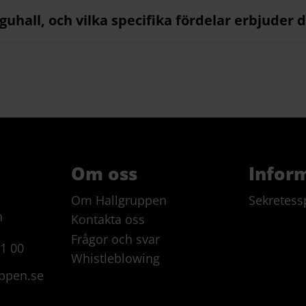
uhall, och vilka specifika fördelar erbjuder 
nen av haguhallars struktur, och vilken inve
teringsguiden som medföljer varje haguhall f
Om oss
Infor
 en snabb och effektiv montering?
Om Hallgruppen
Sekretess
n
ngliga för omgående leverans i Europa och Asi
Kontakta oss
Frågor och svar
41 00
Whistleblowing
ppen.se