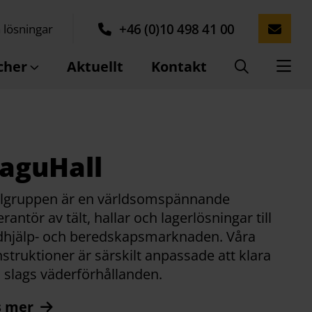
+46 (0)10 498 41 00
 lösningar
cher
Aktuellt
Kontakt
aguHall
lgruppen är en världsomspännande
erantör av tält, hallar och lagerlösningar till
hjälp- och beredskapsmarknaden. Våra
struktioner är särskilt anpassade att klara
a slags väderförhållanden.
s mer