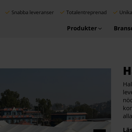
Snabba leveranser
Totalentreprenad
Unika
Produkter
Brans
H
Hal
lev
nöd
kon
all
Lä