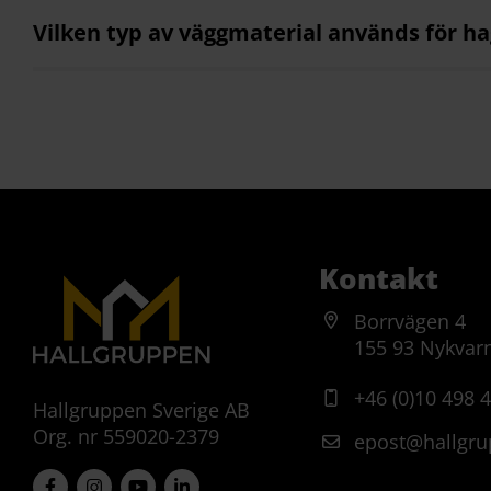
Vilken typ av väggmaterial används för hag
Vilket material är använt för konstruktio
transport?
Vad kan jag förvänta mig att hitta i mon
Kontakt
Hur underlättar designen av haguhall MSU
Borrvägen 4
155 93 Nykvar
Vilka storlekar på haguhall MSU är tillgä
+46 (0)10 498 
Hallgruppen Sverige AB
Org. nr 559020-2379
epost@hallgru