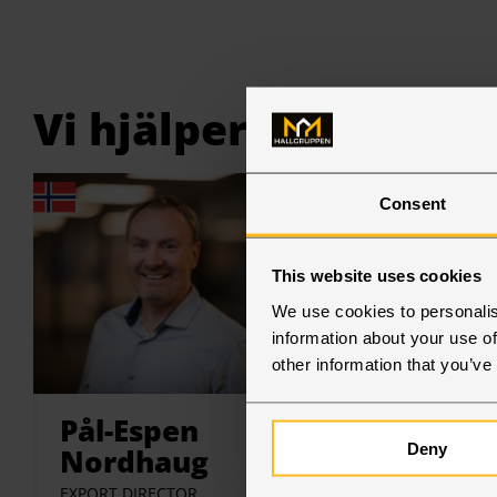
Vi hjälper dig gärna
Consent
This website uses cookies
We use cookies to personalis
information about your use of
other information that you’ve
Oslo
Pål-Espen
Per 
Deny
Nordhaug
SALES MA
EXPORT DIRECTOR