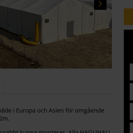
 både i Europa och Asien för omgående
32m.
t snabbt kunna monteras. Alla HAGUHALL