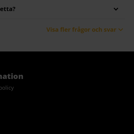
detta?
rkan har detta på både montering och
Visa fler frågor och svar
ör att stödja uppbyggnadsprocessen?
mation
Inga fält hittades.
policy
en?