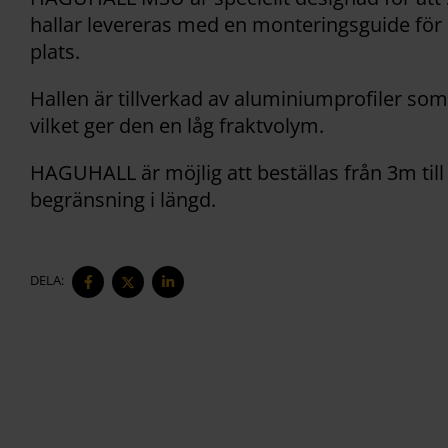
hallar levereras med en monteringsguide för 
plats.
Hallen är tillverkad av aluminiumprofiler som
vilket ger den en låg fraktvolym.
HAGUHALL är möjlig att beställas från 3m til
begränsning i längd.
DELA
DELA
DELA
DELA:
PÅ
PÅ
PÅ
FACEBOOK
TWITTER
LINKEDIN