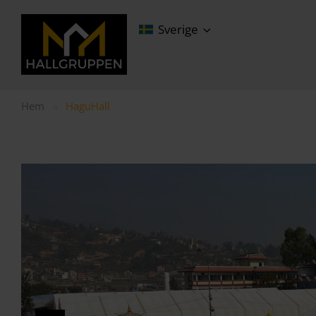
Sverige
Hem
»
HaguHall