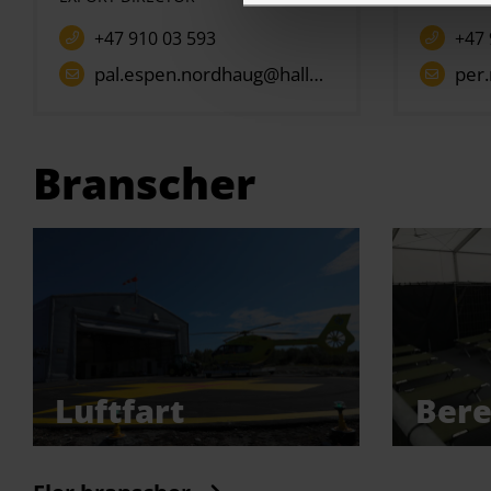
+47 910 03 593
+47 
pal.espen.nordhaug@hallgruppen.no
per.
Branscher
Luftfart
Ber