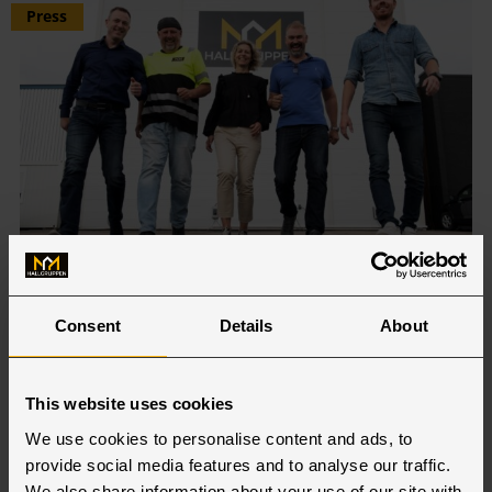
Press
Flera lokala nyanställningar
Consent
Details
About
hos Hallgruppen
oktober 15, 2021
Med stark intäktstillväxt och stor tillströmning
This website uses cookies
av nya uppdrag planerar Hallgruppen 50
We use cookies to personalise content and ads, to
nyanställningar under året och nästa år. De
provide social media features and to analyse our traffic.
fem första är redan på plats, men jakten på fler
We also share information about your use of our site with